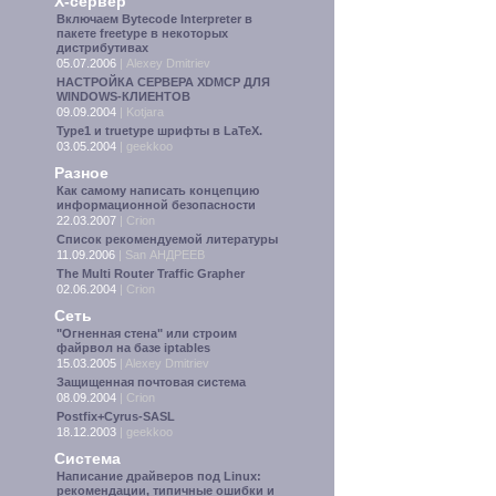
X-сервер
Включаем Bytecode Interpreter в
пакете freetype в некоторых
дистрибутивах
05.07.2006
|
Alexey Dmitriev
НАСТРОЙКА СЕРВЕРА XDMCP ДЛЯ
WINDOWS-КЛИЕНТОВ
09.09.2004
|
Kotjara
Type1 и truetype шрифты в LaTeX.
03.05.2004
|
geekkoo
Разное
Как самому написать концепцию
информационной безопасности
22.03.2007
|
Crion
Список рекомендуемой литературы
11.09.2006
|
San АНДРЕЕВ
The Multi Router Traffic Grapher
02.06.2004
|
Crion
Сеть
"Огненная стена" или строим
файрвол на базе iptables
15.03.2005
|
Alexey Dmitriev
Защищенная почтовая система
08.09.2004
|
Crion
Postfix+Cyrus-SASL
18.12.2003
|
geekkoo
Система
Написание драйверов под Linux:
рекомендации, типичные ошибки и