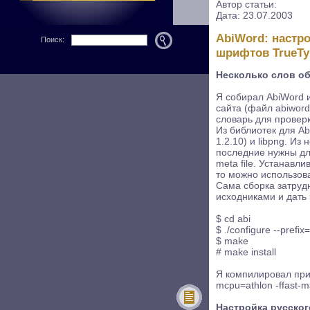
Автор статьи:
Дата: 23.07.2003
AbiWord: настро
Поиск:
шрифтов TrueTy
Несколько слов об
Я собирал AbiWord 
сайта (файл abiword-
словарь для проверки
Из библиотек для A
1.2.10) и libpng. Из
последние нужны дл
meta file. Устанавл
то можно использова
Сама сборка затрудн
исходниками и дать
$ cd abi
$ ./configure --prefix
$ make
# make install
Я компилировал при
mcpu=athlon -ffast-m
Настройка русског