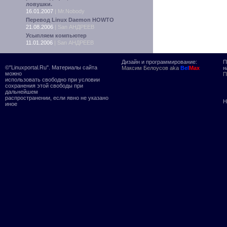
ловушки.
16.01.2007
|
Mr.Nobody
Перевод Linux Daemon HOWTO
21.08.2006
|
San АНДРЕЕВ
Усыпляем компьютер
11.01.2006
|
San АНДРЕЕВ
Дизайн и программирование:
П
©"Linuxportal.Ru". Материалы сайта
Максим Белоусов aka
Bel
Max
н
можно
П
использовать свободно при условии
сохранения этой свободы при
дальнейшем
распространении, если явно не указано
Н
иное