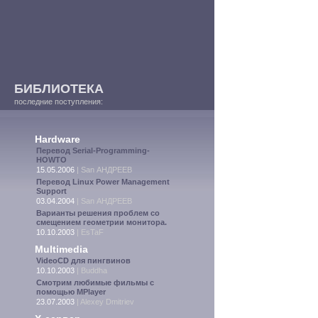
БИБЛИОТЕКА
последние поступления:
Hardware
Перевод Serial-Programming-
HOWTO
15.05.2006
|
San АНДРЕЕВ
Перевод Linux Power Management
Support
03.04.2004
|
San АНДРЕЕВ
Варианты решения проблем со
смещением геометрии монитора.
10.10.2003
|
EsTaF
Multimedia
VideoCD для пингвинов
10.10.2003
|
Buddha
Смотрим любимые фильмы с
помощью MPlayer
23.07.2003
|
Alexey Dmitriev