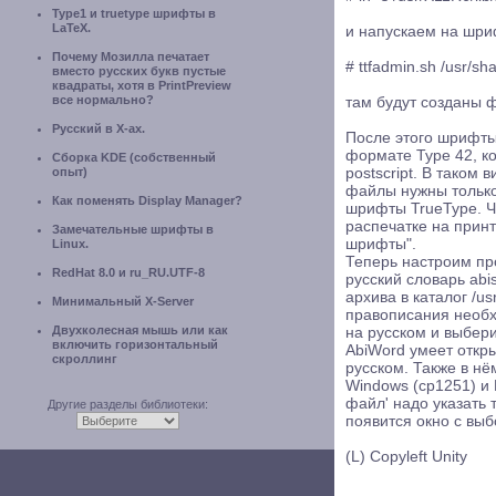
Type1 и truetype шрифты в
LaTeX.
и напускаем на шриф
Почему Мозилла печатает
# ttfadmin.sh /usr/sh
вместо русских букв пустые
квадраты, хотя в PrintPreview
все нормально?
там будут созданы фа
Русский в X-ах.
После этого шрифты
формате Type 42, ко
Сборка KDE (собственный
опыт)
postscript. В таком 
файлы нужны только
Как поменять Display Manager?
шрифты TrueType. 
распечатке на принт
Замечательные шрифты в
шрифты".
Linux.
Теперь настроим про
RedHat 8.0 и ru_RU.UTF-8
русский словарь abis
архива в каталог /us
Минимальный X-Server
правописания необх
Двухколесная мышь или как
на русском и выбери
включить горизонтальный
AbiWord умеет откр
скроллинг
русском. Также в н
Windows (cp1251) и 
файл' надо указать т
Другие разделы библиотеки:
появится окно с выб
(L) Copyleft Unity