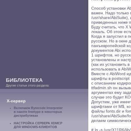
Способ установки Ab
важен. Надо только п
/usr/share/AbiSuite)
приведенных ниже 
Буду считать, что X
локаль. Об этом есть
Когда я запустил в 
русском. Но в окне
панъевропейской код
документов Abi исп
1 шрифтов, но русск
установлены и наст
(как их установить в
использовать в AbiW
Вместе с AbiWord ид
шрифты в postscript 
БИБЛИОТЕКА
c описанием кодиров
Другие статьи этого раздела:
ttfadmin.sh он вызыв
аргументах ему зад
случае это будет KO
X-сервер
Допустим, уже имеетс
шрифтами от M$, ко
Включаем Bytecode Interpreter
файлы fonts.dir и f
в пакете freetype в некоторых
дистрибутивах
/usr/share/AbiSuite
делаем символическ
НАСТРОЙКА СЕРВЕРА XDMCP
ДЛЯ WINDOWS-КЛИЕНТОВ
# ln -s /usr/X11R6/lib